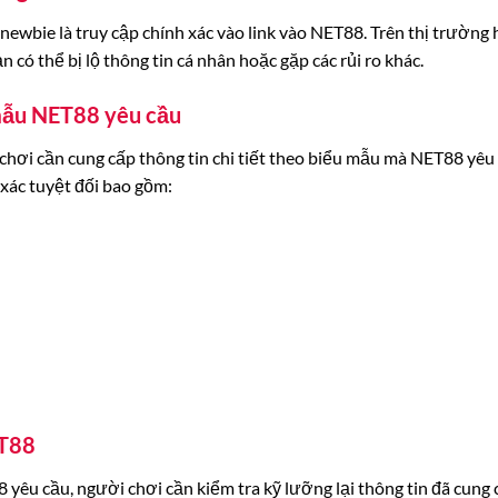
ewbie là truy cập chính xác vào link vào NET88. Trên thị trường 
 có thể bị lộ thông tin cá nhân hoặc gặp các rủi ro khác.
 mẫu NET88 yêu cầu
chơi cần cung cấp thông tin chi tiết theo biểu mẫu mà NET88 yêu 
xác tuyệt đối bao gồm:
ET88
 yêu cầu, người chơi cần kiểm tra kỹ lưỡng lại thông tin đã cung 