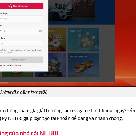
Hướng dẫn đăng ký net88
hóng tham gia giải trí cùng các tựa game hot hit mỗi ngày? Đừn
g ký NET88 giúp bạn tạo tài khoản dễ dàng và nhanh chóng.
ống của nhà cái NET88