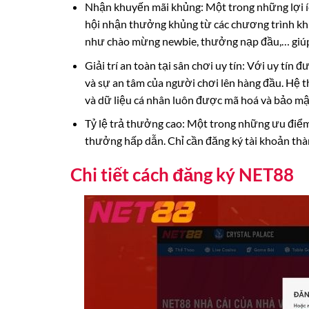
Nhận khuyến mãi khủng: Một trong những lợi íc
hội nhận thưởng khủng từ các chương trình khu
như chào mừng newbie, thưởng nạp đầu,… giúp n
Giải trí an toàn tại sân chơi uy tín: Với uy tí
và sự an tâm của người chơi lên hàng đầu. Hệ 
và dữ liệu cá nhân luôn được mã hoá và bảo mậ
Tỷ lệ trả thưởng cao: Một trong những ưu điểm 
thưởng hấp dẫn. Chỉ cần đăng ký tài khoản thà
Chi tiết cách đăng ký NET88