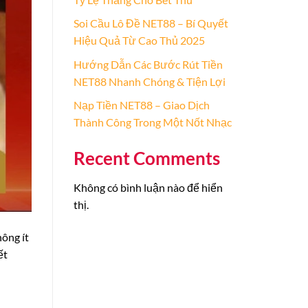
Soi Cầu Lô Đề NET88 – Bí Quyết
Hiệu Quả Từ Cao Thủ 2025
Hướng Dẫn Các Bước Rút Tiền
NET88 Nhanh Chóng & Tiện Lợi
Nạp Tiền NET88 – Giao Dịch
Thành Công Trong Một Nốt Nhạc
Recent Comments
Không có bình luận nào để hiển
thị.
hông ít
ết