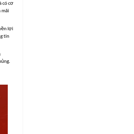
à có cơ
n mãi
yền lợi
g tin
ả
hủng.