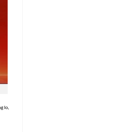
g lo,