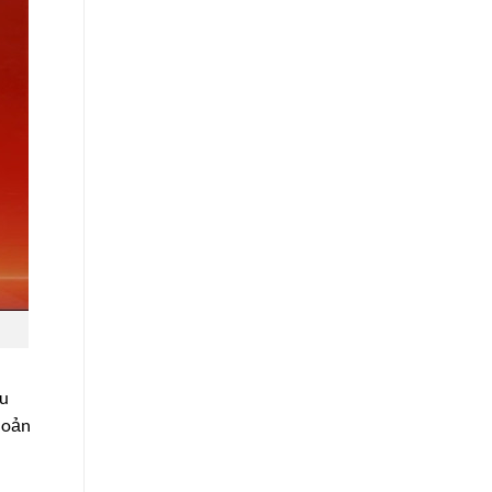
ẫu
hoản