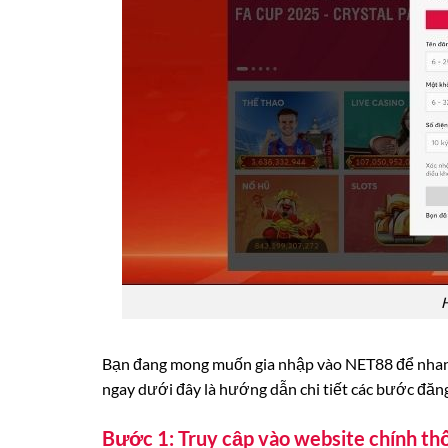
Bạn đang mong muốn gia nhập vào NET88 để nhanh c
ngay dưới đây là hướng dẫn chi tiết các bước đăn
Bước 1: Truy cập vào website chính th