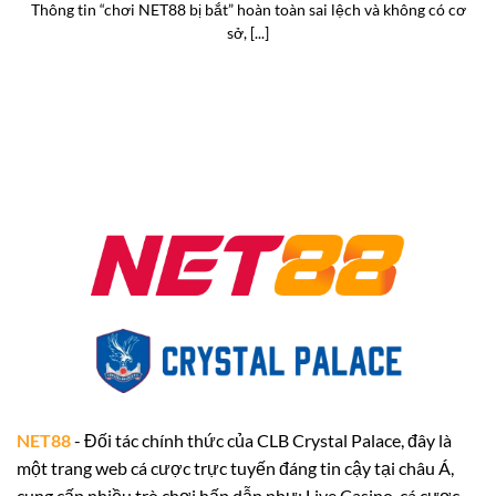
cái mang lại. Cụ thể như sau:
Thông tin “chơi NET88 bị bắt” hoàn toàn sai lệch và không có cơ
“Uy tín và minh bạch” là kim chỉ nam
sở, [...]
Ngay từ khi ra mắt, nhà cái NET88 đã khẳng định vị thế của
mình khi sở hữu giấy phép hoạt động hợp pháp từ các tổ
chức uy tín như FCLRC, First Cagayan và CEZA. Đặc biệt,
nhà cái đã trở thành nhà tài trợ chính thức cho CLB Crystal
Palace tại Premier League mùa giải 2024/25. Với hợp đồng
trị giá 10 triệu Euro/năm, nhà cái NET 88 không chỉ nâng tầm
thương hiệu mà còn chứng minh tiềm lực và độ tin cậy trên
thị trường quốc tế.
Đa dạng thể loại cược và giao diện chất chơi
Nhà cái NET88 đã hợp tác với các nhà cung cấp game hàng
đầu thế giới như Evolution, Pragmatic Play, SBO, SABA và
nhiều thương hiệu uy tín khác. Nhờ đó, kho game NET88 vô
cùng đa dạng, từ thể thao, casino live, slot game, bắn cá đến
NET88
- Đối tác chính thức của CLB Crystal Palace, đây là
lô đề và đá gà. Mỗi game cược tại đây đều sở hữu giao diện
một trang web cá cược trực tuyến đáng tin cậy tại châu Á,