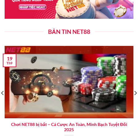
cái không chỉ khẳng định sự uy tín của mình mà còn thể hiện
cam kết trong việc xây dựng môi trường cá cược minh bạch,
an toàn và đáng tin cậy.
Đối tác tài trợ cho Crystal Palace
BẢN TIN NET88
Bước ngoặt lớn của NET88 chính là vào mùa giải
2024/2025. Lúc này, nhà cái đã chính thức trở thành đối tác
tài trợ áo đấu chính cho CLB Crystal Palace – một đội bóng
19
thi đấu tại giải Ngoại hạng Anh. Thỏa thuận tài trợ này kéo
Th9
dài suốt mùa giải, đánh dấu bước tiến của NET 88 trên bản
đồ cá cược quốc tế, khẳng định vị thế là một thương hiệu
chuyên nghiệp và có tiềm lực tài chính mạnh mẽ.
Vì sao NET88 làm mưa làm gió trên thị trường
Dù hiện nay có rất nhiều nền tảng cá cược, nhưng nhà cái
NET88 luôn giữ vững vị thế hàng đầu và làm mưa làm gió
Chơi NET88 bị bắt – Cá Cược An Toàn, Minh Bạch Tuyệt Đối
trên thị trường. Sức hút này đến từ những ưu điểm mà nhà
2025