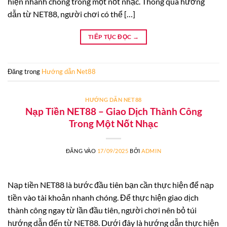
hiện nhanh chóng trong một nốt nhạc. Thông qua hướng
dẫn từ NET88, người chơi có thể […]
TIẾP TỤC ĐỌC
→
Đăng trong
Hướng dẫn Net88
HƯỚNG DẪN NET88
Nạp Tiền NET88 – Giao Dịch Thành Công
Trong Một Nốt Nhạc
ĐĂNG VÀO
17/09/2025
BỞI
ADMIN
Nạp tiền NET88 là bước đầu tiên bạn cần thực hiện để nạp
tiền vào tài khoản nhanh chóng. Để thực hiện giao dịch
thành công ngay từ lần đầu tiên, người chơi nên bỏ túi
hướng dẫn đến từ NET88. Dưới đây là hướng dẫn thực hiện