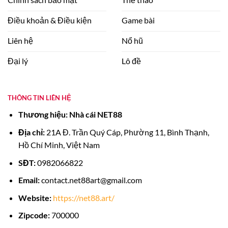
Điều khoản & Điều kiện
Game bài
Liên hệ
Nổ hũ
Đại lý
Lô đề
THÔNG TIN LIÊN HỆ
Thương hiệu: Nhà cái NET88
Địa chỉ:
21A Đ. Trần Quý Cáp, Phường 11, Bình Thạnh,
Hồ Chí Minh, Việt Nam
SĐT:
0982066822
Email:
contact.net88art@gmail.com
Website:
https://net88.art/
Zipcode:
700000