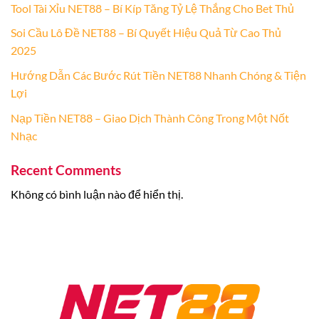
Tool Tài Xỉu NET88 – Bí Kíp Tăng Tỷ Lệ Thắng Cho Bet Thủ
Soi Cầu Lô Đề NET88 – Bí Quyết Hiệu Quả Từ Cao Thủ
2025
Hướng Dẫn Các Bước Rút Tiền NET88 Nhanh Chóng & Tiện
Lợi
Nạp Tiền NET88 – Giao Dịch Thành Công Trong Một Nốt
Nhạc
Recent Comments
Không có bình luận nào để hiển thị.