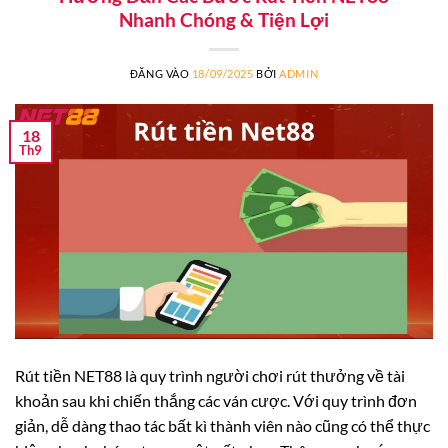
Nhanh Chóng & Tiện Lợi
ĐĂNG VÀO
18/09/2025
BỞI
ADMIN
18
Th9
Rút tiền NET88 là quy trình người chơi rút thưởng về tài
khoản sau khi chiến thắng các ván cược. Với quy trình đơn
giản, dễ dàng thao tác bất kì thành viên nào cũng có thể thực